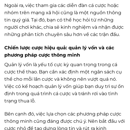
Ngoài ra, việc tham gia các diễn đàn cá cược hoặc
nhóm trên mạng xã hội cũng là một nguồn thông
tin quý giá. Tại đó, bạn có thể học hỏi từ những
người chơi khác, chia sẻ kinh nghiệm và nhận được
những phân tích chuyên sâu hơn về các trận đấu.
Chiến lược cược hiệu quả: quản lý vốn và các
phương pháp cược thông minh
Quản lý vốn là yếu tố cực kỳ quan trọng trong cá
cược thể thao. Bạn cần xác định một ngân sách cụ
thể cho mỗi lần cược và không nên vượt quá nó.
Việc có kế hoạch quản lý vốn giúp bạn duy trì sự ổn
định trong quá trình cá cược và tránh rơi vào tình
trạng thua lỗ.
Bên cạnh đó, việc lựa chọn các phương pháp cược
thông minh cũng đáng được chú ý. Nên bắt đầu với
cược nhỏ để tạo dựng lòng tin và rút ra kinh