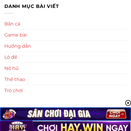
DANH MỤC BÀI VIẾT
Bắn cá
Game bài
Hướng dẫn
Lô đề
Nổ hũ
Thể thao
Trò chơi
Copyright 2026 ©
789club.co.com