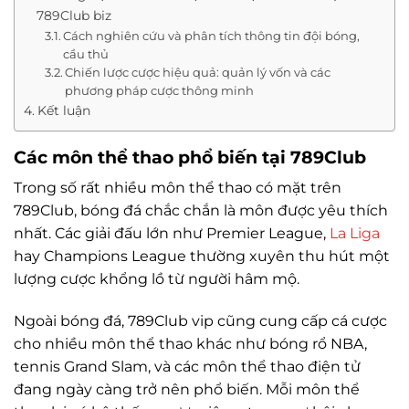
789Club biz
Cách nghiên cứu và phân tích thông tin đội bóng,
cầu thủ
Chiến lược cược hiệu quả: quản lý vốn và các
phương pháp cược thông minh
Kết luận
Các môn thể thao phổ biến tại 789Club
Trong số rất nhiều môn thể thao có mặt trên
789Club, bóng đá chắc chắn là môn được yêu thích
nhất. Các giải đấu lớn như Premier League,
La Liga
hay Champions League thường xuyên thu hút một
lượng cược khổng lồ từ người hâm mộ.
Ngoài bóng đá, 789Club vip cũng cung cấp cá cược
cho nhiều môn thể thao khác như bóng rổ NBA,
tennis Grand Slam, và các môn thể thao điện tử
đang ngày càng trở nên phổ biến. Mỗi môn thể