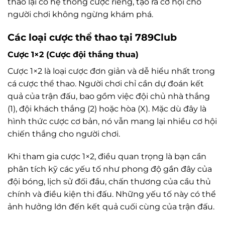
thao lại có hệ thống cược riêng, tạo ra cơ hội cho
người chơi không ngừng khám phá.
Các loại cược thể thao tại 789Club
Cược 1×2 (Cược đội thắng thua)
Cược 1×2 là loại cược đơn giản và dễ hiểu nhất trong
cá cược thể thao. Người chơi chỉ cần dự đoán kết
quả của trận đấu, bao gồm việc đội chủ nhà thắng
(1), đội khách thắng (2) hoặc hòa (X). Mặc dù đây là
hình thức cược cơ bản, nó vẫn mang lại nhiều cơ hội
chiến thắng cho người chơi.
Khi tham gia cược 1×2, điều quan trọng là bạn cần
phân tích kỹ các yếu tố như phong độ gần đây của
đội bóng, lịch sử đối đầu, chấn thương của cầu thủ
chính và điều kiện thi đấu. Những yếu tố này có thể
ảnh hưởng lớn đến kết quả cuối cùng của trận đấu.