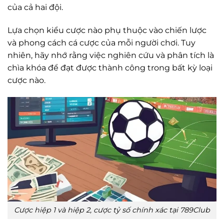
của cả hai đội.
Lựa chọn kiểu cược nào phụ thuộc vào chiến lược
và phong cách cá cược của mỗi người chơi. Tuy
nhiên, hãy nhớ rằng việc nghiên cứu và phân tích là
chìa khóa để đạt được thành công trong bất kỳ loại
cược nào.
Cược hiệp 1 và hiệp 2, cược tỷ số chính xác tại 789Club