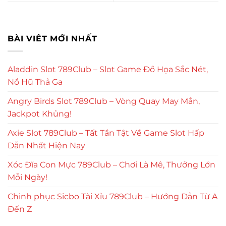
BÀI VIÊT MỚI NHẤT
Aladdin Slot 789Club – Slot Game Đồ Họa Sắc Nét,
Nổ Hũ Thả Ga
Angry Birds Slot 789Club – Vòng Quay May Mắn,
Jackpot Khủng!
Axie Slot 789Club – Tất Tần Tật Về Game Slot Hấp
Dẫn Nhất Hiện Nay
Xóc Đĩa Con Mực 789Club – Chơi Là Mê, Thưởng Lớn
Mỗi Ngày!
Chinh phục Sicbo Tài Xỉu 789Club – Hướng Dẫn Từ A
Đến Z