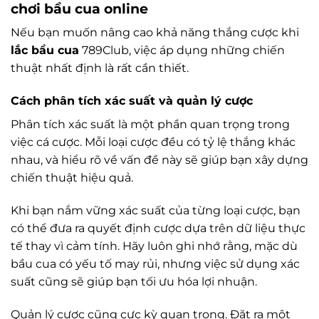
chơi bầu cua online
Nếu bạn muốn nâng cao khả năng thắng cược khi
lắc bầu cua
789Club, việc áp dụng những chiến
thuật nhất định là rất cần thiết.
Cách phân tích xác suất và quản lý cược
Phân tích xác suất là một phần quan trọng trong
việc cá cược. Mỗi loại cược đều có tỷ lệ thắng khác
nhau, và hiểu rõ về vấn đề này sẽ giúp bạn xây dựng
chiến thuật hiệu quả.
Khi bạn nắm vững xác suất của từng loại cược, bạn
có thể đưa ra quyết định cược dựa trên dữ liệu thực
tế thay vì cảm tính. Hãy luôn ghi nhớ rằng, mặc dù
bầu cua có yếu tố may rủi, nhưng việc sử dụng xác
suất cũng sẽ giúp bạn tối ưu hóa lợi nhuận.
Quản lý cược cũng cực kỳ quan trọng. Đặt ra một