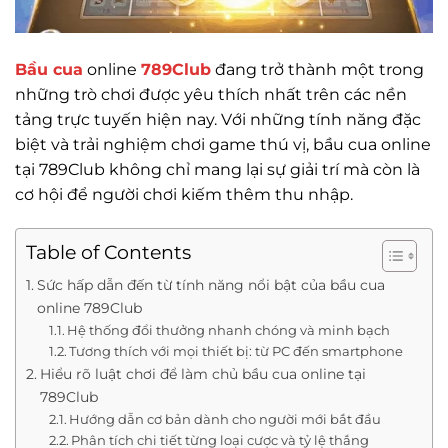
Bầu cua
online
789Club
đang trở thành một trong
những trò chơi được yêu thích nhất trên các nền
tảng trực tuyến hiện nay. Với những tính năng đặc
biệt và trải nghiệm chơi game thú vị, bầu cua online
tại 789Club không chỉ mang lại sự giải trí mà còn là
cơ hội để người chơi kiếm thêm thu nhập.
Table of Contents
Sức hấp dẫn đến từ tính năng nổi bật của bầu cua
online 789Club
Hệ thống đổi thưởng nhanh chóng và minh bạch
Tương thích với mọi thiết bị: từ PC đến smartphone
Hiểu rõ luật chơi để làm chủ bầu cua online tại
789Club
Hướng dẫn cơ bản dành cho người mới bắt đầu
Phân tích chi tiết từng loại cược và tỷ lệ thắng