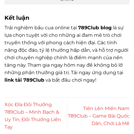
Kết luận
Trải nghiệm bầu cua online tại
789Club blog
là sự
lựa chọn tuyệt vời cho những ai đam mê trò chơi
truyền thống với phong cách hiện đại. Các tính
năng độc đáo, tỷ lệ thưởng hấp dẫn, và hỗ trợ người
chơi chuyên nghiệp chính là điểm mạnh của nền
tảng này. Tham gia ngay hôm nay để không bỏ lỡ
những phần thưởng giá trị. Tải ngay ứng dụng tại
link tải 789Club
và bắt đầu chơi ngay!
Xóc Đĩa Đổi Thưởng
Tiến Lên Miền Nam
789Club – Minh Bạch &
789Club – Game Bài Quốc
Uy Tín, Đổi Thưởng Liền
Dân, Chơi Là Mê
Tay