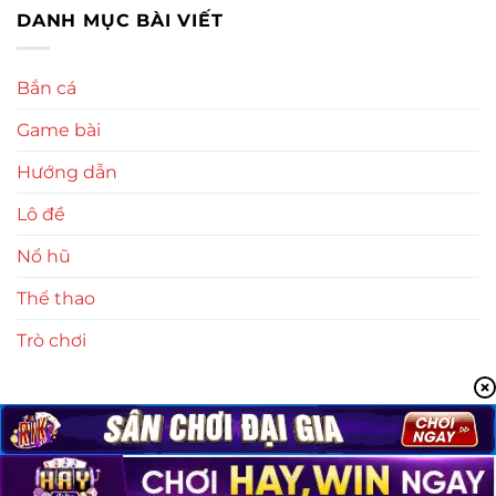
DANH MỤC BÀI VIẾT
Bắn cá
Game bài
Hướng dẫn
Lô đề
Nổ hũ
Thể thao
Trò chơi
Copyright 2026 ©
789club.co.com