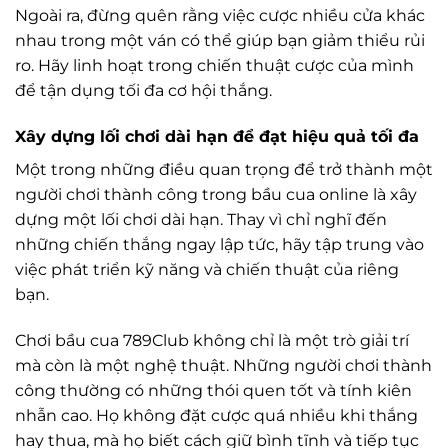
Ngoài ra, đừng quên rằng việc cược nhiều cửa khác
nhau trong một ván có thể giúp bạn giảm thiểu rủi
ro. Hãy linh hoạt trong chiến thuật cược của mình
để tận dụng tối đa cơ hội thắng.
Xây dựng lối chơi dài hạn để đạt hiệu quả tối đa
Một trong những điều quan trọng để trở thành một
người chơi thành công trong bầu cua online là xây
dựng một lối chơi dài hạn. Thay vì chỉ nghĩ đến
những chiến thắng ngay lập tức, hãy tập trung vào
việc phát triển kỹ năng và chiến thuật của riêng
bạn.
Chơi bầu cua 789Club không chỉ là một trò giải trí
mà còn là một nghệ thuật. Những người chơi thành
công thường có những thói quen tốt và tính kiên
nhẫn cao. Họ không đặt cược quá nhiều khi thắng
hay thua, mà họ biết cách giữ bình tĩnh và tiếp tục