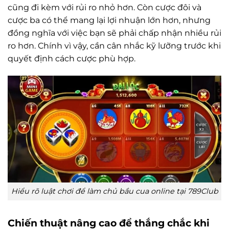
cũng đi kèm với rủi ro nhỏ hơn. Còn cược đôi và
cược ba có thể mang lại lợi nhuận lớn hơn, nhưng
đồng nghĩa với việc bạn sẽ phải chấp nhận nhiều rủi
ro hơn. Chính vì vậy, cần cân nhắc kỹ lưỡng trước khi
quyết định cách cược phù hợp.
Hiểu rõ luật chơi để làm chủ bầu cua online tại 789Club
Chiến thuật nâng cao để thắng chắc khi