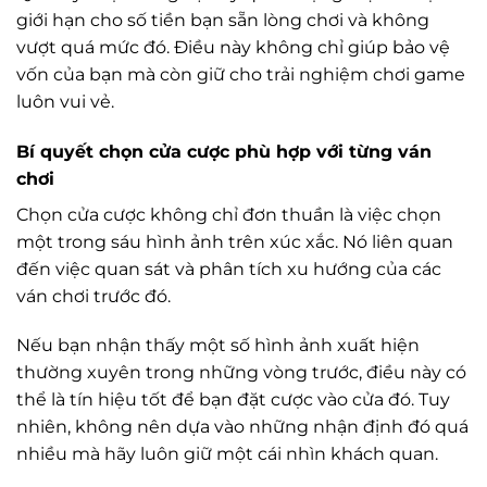
giới hạn cho số tiền bạn sẵn lòng chơi và không
vượt quá mức đó. Điều này không chỉ giúp bảo vệ
vốn của bạn mà còn giữ cho trải nghiệm chơi game
luôn vui vẻ.
Bí quyết chọn cửa cược phù hợp với từng ván
chơi
Chọn cửa cược không chỉ đơn thuần là việc chọn
một trong sáu hình ảnh trên xúc xắc. Nó liên quan
đến việc quan sát và phân tích xu hướng của các
ván chơi trước đó.
Nếu bạn nhận thấy một số hình ảnh xuất hiện
thường xuyên trong những vòng trước, điều này có
thể là tín hiệu tốt để bạn đặt cược vào cửa đó. Tuy
nhiên, không nên dựa vào những nhận định đó quá
nhiều mà hãy luôn giữ một cái nhìn khách quan.