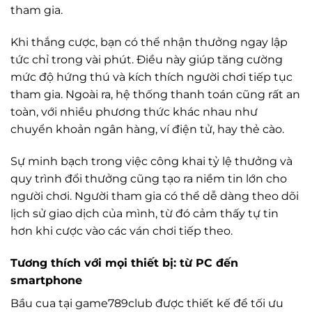
tham gia.
Khi thắng cược, bạn có thể nhận thưởng ngay lập
tức chỉ trong vài phút. Điều này giúp tăng cường
mức độ hứng thú và kích thích người chơi tiếp tục
tham gia. Ngoài ra, hệ thống thanh toán cũng rất an
toàn, với nhiều phương thức khác nhau như
chuyển khoản ngân hàng, ví điện tử, hay thẻ cào.
Sự minh bạch trong việc công khai tỷ lệ thưởng và
quy trình đổi thưởng cũng tạo ra niềm tin lớn cho
người chơi. Người tham gia có thể dễ dàng theo dõi
lịch sử giao dịch của mình, từ đó cảm thấy tự tin
hơn khi cược vào các ván chơi tiếp theo.
Tương thích với mọi thiết bị: từ PC đến
smartphone
Bầu cua tại game789club được thiết kế để tối ưu