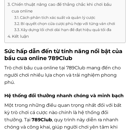
Chiến thuật nâng cao để thắng chắc khi chơi bầu
cua online
Cách phân tích xác suất và quản lý cược
Bí quyết chọn cửa cược phù hợp với từng ván chơi
Xây dựng lối chơi dài hạn để đạt hiệu quả tối đa
Kết luận
Sức hấp dẫn đến từ tính năng nổi bật của
bầu cua online 789Club
Trò chơi bầu cua online tại 789Club mang đến cho
người chơi nhiều lựa chọn và trải nghiệm phong
phú.
Hệ thống đổi thưởng nhanh chóng và minh bạch
Một trong những điều quan trọng nhất đối với bất
kỳ trò chơi cá cược nào chính là hệ thống đổi
thưởng. Tại
789Club
, quy trình này diễn ra nhanh
chóng và công khai, giúp người chơi yên tâm khi